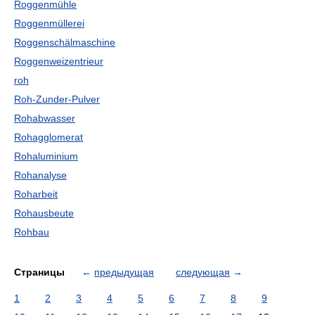
Roggenmühle
Roggenmüllerei
Roggenschälmaschine
Roggenweizentrieur
roh
Roh-Zunder-Pulver
Rohabwasser
Rohagglomerat
Rohaluminium
Rohanalyse
Roharbeit
Rohausbeute
Rohbau
Страницы
←
предыдущая
следующая
→
1
2
3
4
5
6
7
8
9