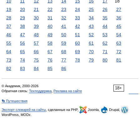
10
11
12
13
14
15
16
17
18
19
20
21
22
23
24
25
26
27
28
29
30
31
32
33
34
35
36
37
38
39
40
41
42
43
44
45
46
47
48
49
50
51
52
53
54
55
56
57
58
59
60
61
62
63
64
65
66
67
68
69
70
71
72
73
74
75
76
77
78
79
80
81
82
83
84
85
86
© Академик, 2000-2026
18+
Обратная связь:
Техподдержка
,
Реклама на сайте
👣 Путешествия
Экспорт словарей на сайты
, сделанные на PHP,
Joomla,
Drupal,
WordPress, MODx.